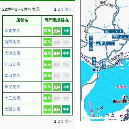
22
件中
1
～
8
件を表示
1
2
3
次へ
店舗名
専門職員駐在
京都支店
西陣支店
大津支店
守口支店
吹田支店
奈良支店
十三支店
大阪支店
3
1
2
3
次へ