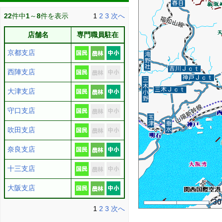
22
件中
1
～
8
件を表示
1
2
3
次へ
店舗名
専門職員駐在
京都支店
西陣支店
大津支店
守口支店
吹田支店
奈良支店
十三支店
大阪支店
3
1
2
3
次へ