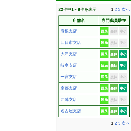
22
件中
1
～
8
件を表示
1
2
3
次へ
店舗名
専門職員駐在
彦根支店
四日市支店
大津支店
岐阜支店
一宮支店
京都支店
西陣支店
名古屋支店
1
2
3
次へ