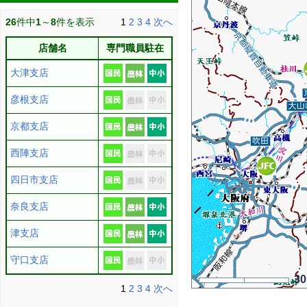
26
件中
1
～
8
件を表示
1
2
3
4
次へ
店舗名
専門職員駐在
大津支店
彦根支店
京都支店
西陣支店
四日市支店
奈良支店
津支店
守口支店
3
1
2
3
4
次へ