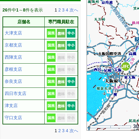
26
件中
1
～
8
件を表示
1
2
3
4
次へ
店舗名
専門職員駐在
大津支店
京都支店
西陣支店
彦根支店
奈良支店
四日市支店
津支店
守口支店
3
1
2
3
4
次へ