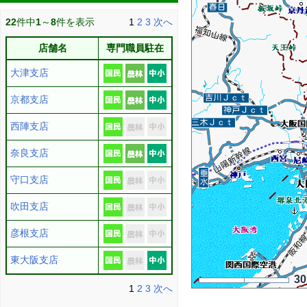
22
件中
1
～
8
件を表示
1
2
3
次へ
店舗名
専門職員駐在
大津支店
京都支店
西陣支店
奈良支店
守口支店
吹田支店
彦根支店
東大阪支店
3
1
2
3
次へ