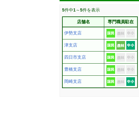
5
件中
1
～
5
件を表示
店舗名
専門職員駐在
伊勢支店
津支店
四日市支店
豊橋支店
岡崎支店