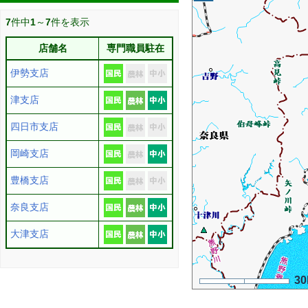
7
件中
1
～
7
件を表示
店舗名
専門職員駐在
伊勢支店
津支店
四日市支店
岡崎支店
豊橋支店
奈良支店
大津支店
3