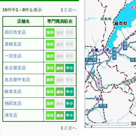
15
件中
1
～
8
件を表示
1
2
次へ
店舗名
専門職員駐在
四日市支店
彦根支店
一宮支店
名古屋支店
名古屋中支店
岐阜支店
熱田支店
津支店
3
1
2
次へ