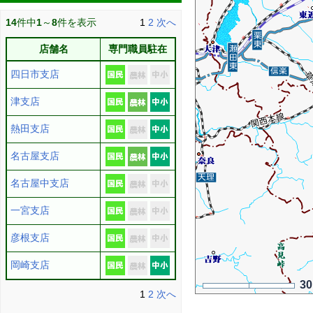
14
件中
1
～
8
件を表示
1
2
次へ
店舗名
専門職員駐在
四日市支店
津支店
熱田支店
名古屋支店
名古屋中支店
一宮支店
彦根支店
岡崎支店
3
1
2
次へ