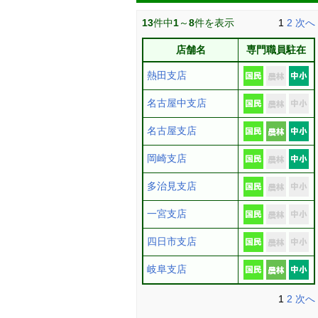
13
件中
1
～
8
件を表示
1
2
次へ
店舗名
専門職員駐在
熱田支店
名古屋中支店
名古屋支店
岡崎支店
多治見支店
一宮支店
四日市支店
岐阜支店
1
2
次へ