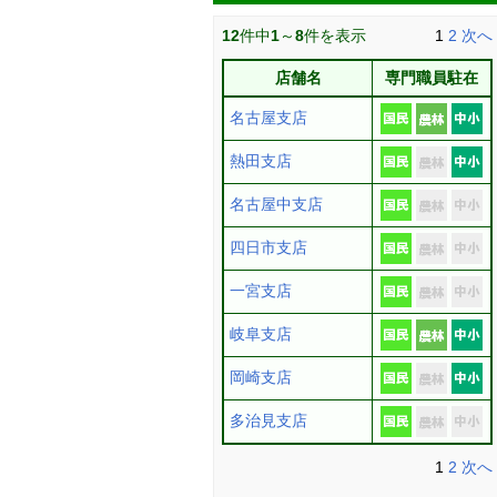
12
件中
1
～
8
件を表示
1
2
次へ
店舗名
専門職員駐在
名古屋支店
熱田支店
名古屋中支店
四日市支店
一宮支店
岐阜支店
岡崎支店
多治見支店
1
2
次へ