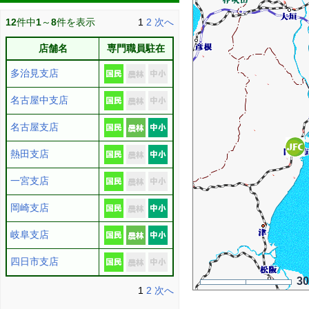
12
件中
1
～
8
件を表示
1
2
次へ
店舗名
専門職員駐在
多治見支店
名古屋中支店
名古屋支店
熱田支店
一宮支店
岡崎支店
岐阜支店
四日市支店
3
1
2
次へ