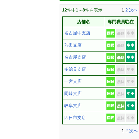
12
件中
1
～
8
件を表示
1
2
次へ
店舗名
専門職員駐在
名古屋中支店
熱田支店
名古屋支店
多治見支店
一宮支店
岡崎支店
岐阜支店
四日市支店
1
2
次へ