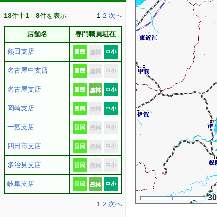
13
件中
1
～
8
件を表示
1
2
次へ
店舗名
専門職員駐在
熱田支店
名古屋中支店
名古屋支店
岡崎支店
一宮支店
四日市支店
多治見支店
岐阜支店
3
1
2
次へ