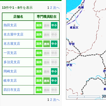
13
件中
1
～
8
件を表示
1
2
次へ
店舗名
専門職員駐在
熱田支店
名古屋中支店
名古屋支店
一宮支店
多治見支店
岡崎支店
岐阜支店
四日市支店
3
1
2
次へ