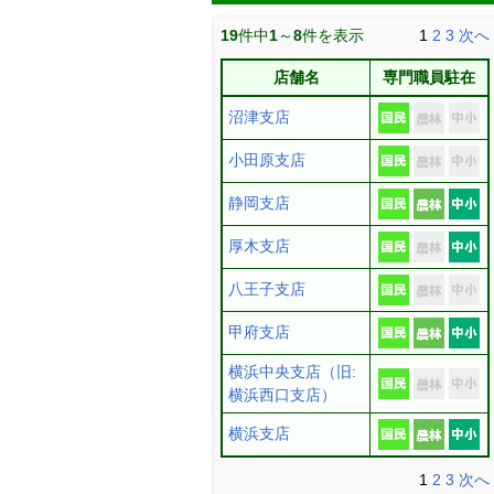
19
件中
1
～
8
件を表示
1
2
3
次へ
店舗名
専門職員駐在
沼津支店
小田原支店
静岡支店
厚木支店
八王子支店
甲府支店
横浜中央支店（旧:
横浜西口支店）
横浜支店
1
2
3
次へ