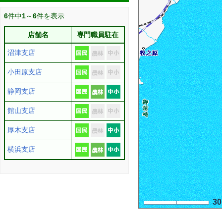
6
件中
1
～
6
件を表示
店舗名
専門職員駐在
沼津支店
小田原支店
静岡支店
館山支店
厚木支店
横浜支店
3