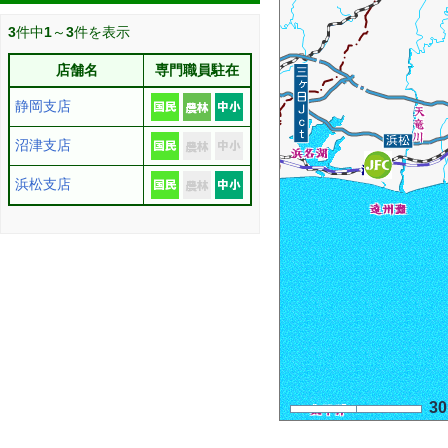
3
件中
1
～
3
件を表示
店舗名
専門職員駐在
静岡支店
沼津支店
浜松支店
3