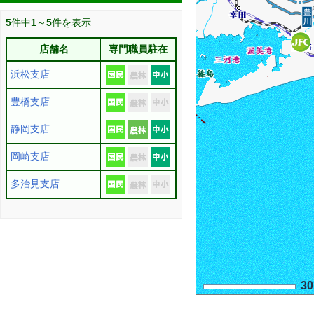
5
件中
1
～
5
件を表示
店舗名
専門職員駐在
浜松支店
豊橋支店
静岡支店
岡崎支店
多治見支店
3