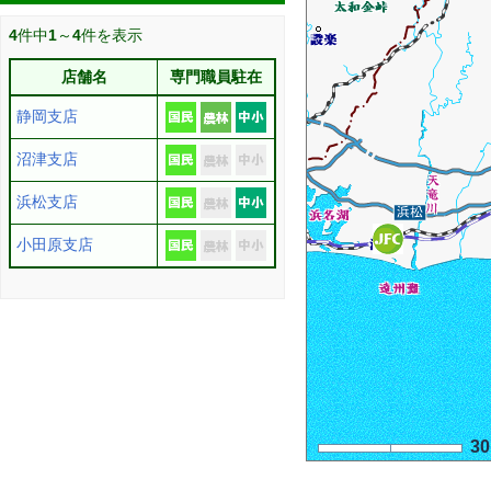
4
件中
1
～
4
件を表示
店舗名
専門職員駐在
静岡支店
沼津支店
浜松支店
小田原支店
3