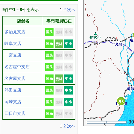
9
件中
1
～
8
件を表示
1
2
次へ
店舗名
専門職員駐在
多治見支店
岐阜支店
一宮支店
名古屋中支店
名古屋支店
熱田支店
岡崎支店
四日市支店
3
1
2
次へ