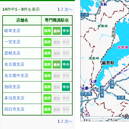
14
件中
1
～
8
件を表示
1
2
次へ
店舗名
専門職員駐在
岐阜支店
一宮支店
彦根支店
名古屋支店
名古屋中支店
熱田支店
多治見支店
四日市支店
3
1
2
次へ