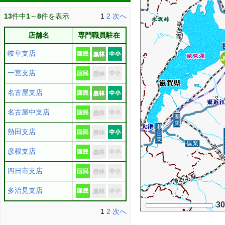
13
件中
1
～
8
件を表示
1
2
次へ
店舗名
専門職員駐在
岐阜支店
一宮支店
名古屋支店
名古屋中支店
熱田支店
彦根支店
四日市支店
多治見支店
3
1
2
次へ