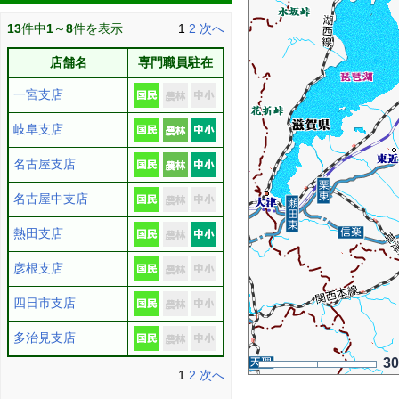
13
件中
1
～
8
件を表示
1
2
次へ
店舗名
専門職員駐在
一宮支店
岐阜支店
名古屋支店
名古屋中支店
熱田支店
彦根支店
四日市支店
多治見支店
3
1
2
次へ