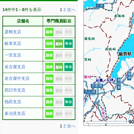
14
件中
1
～
8
件を表示
1
2
次へ
店舗名
専門職員駐在
彦根支店
岐阜支店
一宮支店
名古屋支店
名古屋中支店
四日市支店
熱田支店
多治見支店
3
1
2
次へ