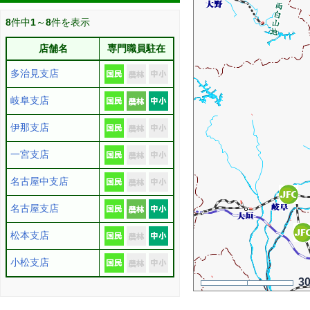
8
件中
1
～
8
件を表示
店舗名
専門職員駐在
多治見支店
岐阜支店
伊那支店
一宮支店
名古屋中支店
名古屋支店
松本支店
小松支店
3