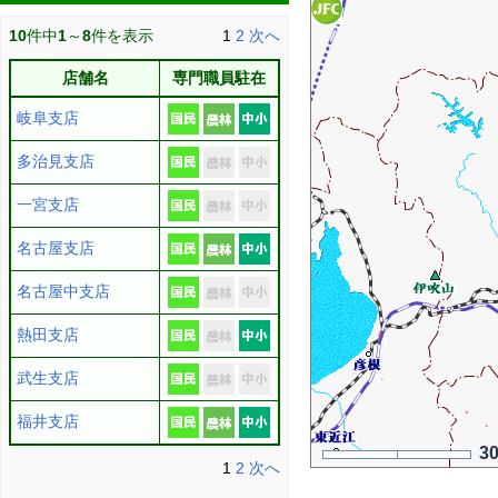
10
件中
1
～
8
件を表示
1
2
次へ
店舗名
専門職員駐在
岐阜支店
多治見支店
一宮支店
名古屋支店
名古屋中支店
熱田支店
武生支店
福井支店
3
1
2
次へ