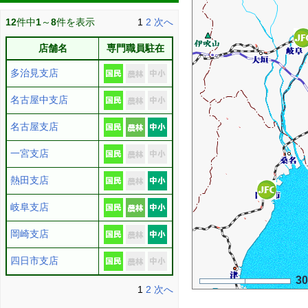
12
件中
1
～
8
件を表示
1
2
次へ
店舗名
専門職員駐在
多治見支店
名古屋中支店
名古屋支店
一宮支店
熱田支店
岐阜支店
岡崎支店
四日市支店
3
1
2
次へ