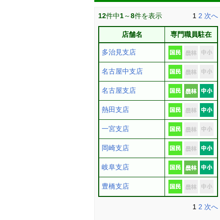
12
件中
1
～
8
件を表示
1
2
次へ
店舗名
専門職員駐在
多治見支店
名古屋中支店
名古屋支店
熱田支店
一宮支店
岡崎支店
岐阜支店
豊橋支店
1
2
次へ