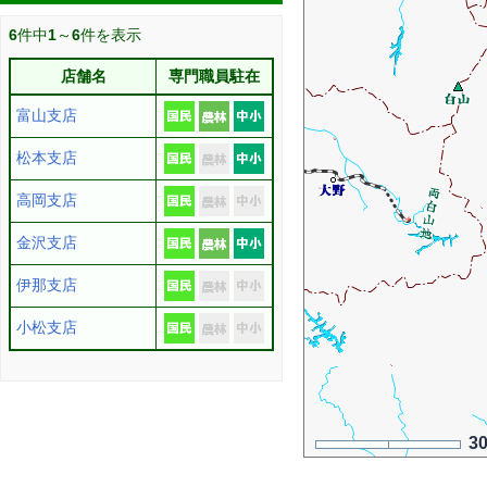
6
件中
1
～
6
件を表示
店舗名
専門職員駐在
富山支店
松本支店
高岡支店
金沢支店
伊那支店
小松支店
3