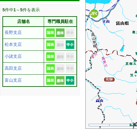
5
件中
1
～
5
件を表示
店舗名
専門職員駐在
長野支店
松本支店
小諸支店
高田支店
富山支店
3