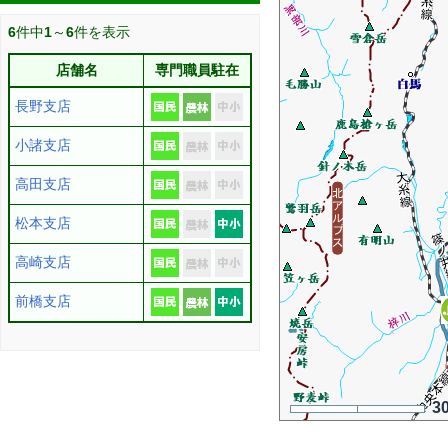
6
件中
1
～
6
件を表示
店舗名
専門職員駐在
長野支店
小諸支店
高田支店
松本支店
高崎支店
前橋支店
3