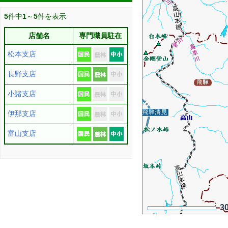
5
件中
1
～
5
件を表示
店舗名
専門職員駐在
松本支店
長野支店
小諸支店
伊那支店
富山支店
3