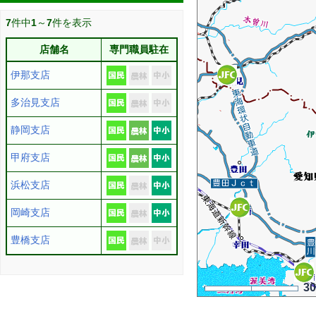
7
件中
1
～
7
件を表示
店舗名
専門職員駐在
伊那支店
多治見支店
静岡支店
甲府支店
浜松支店
岡崎支店
豊橋支店
3