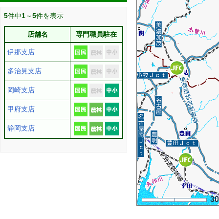
5
件中
1
～
5
件を表示
店舗名
専門職員駐在
伊那支店
多治見支店
岡崎支店
甲府支店
静岡支店
3