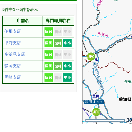
5
件中
1
～
5
件を表示
店舗名
専門職員駐在
伊那支店
甲府支店
多治見支店
静岡支店
岡崎支店
3