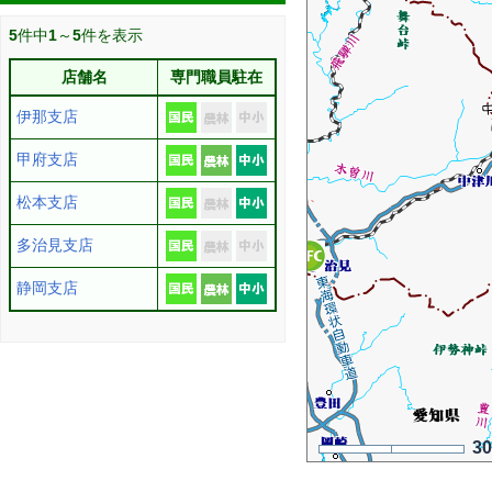
5
件中
1
～
5
件を表示
店舗名
専門職員駐在
伊那支店
甲府支店
松本支店
多治見支店
静岡支店
3