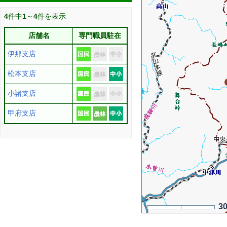
4
件中
1
～
4
件を表示
店舗名
専門職員駐在
伊那支店
松本支店
小諸支店
甲府支店
3