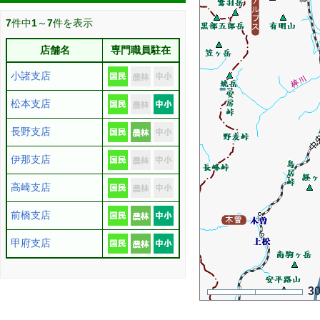
7
件中
1
～
7
件を表示
店舗名
専門職員駐在
小諸支店
松本支店
長野支店
伊那支店
高崎支店
前橋支店
甲府支店
3