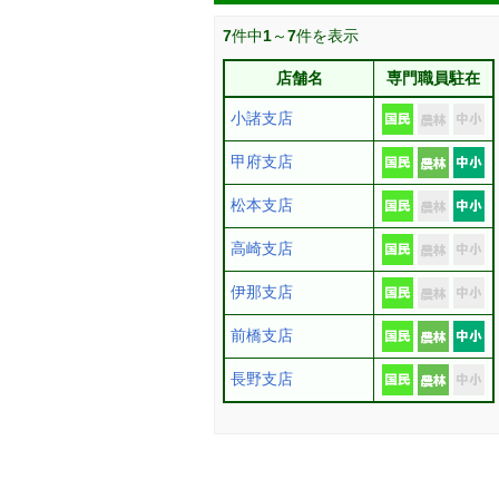
7
件中
1
～
7
件を表示
店舗名
専門職員駐在
小諸支店
甲府支店
松本支店
高崎支店
伊那支店
前橋支店
長野支店