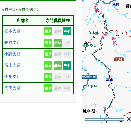
6
件中
1
～
6
件を表示
店舗名
専門職員駐在
松本支店
長野支店
小諸支店
富山支店
伊那支店
高田支店
3