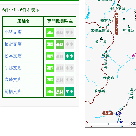
6
件中
1
～
6
件を表示
店舗名
専門職員駐在
小諸支店
長野支店
松本支店
伊那支店
高崎支店
前橋支店
3