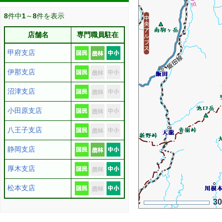
8
件中
1
～
8
件を表示
店舗名
専門職員駐在
甲府支店
伊那支店
沼津支店
小田原支店
八王子支店
静岡支店
厚木支店
松本支店
3