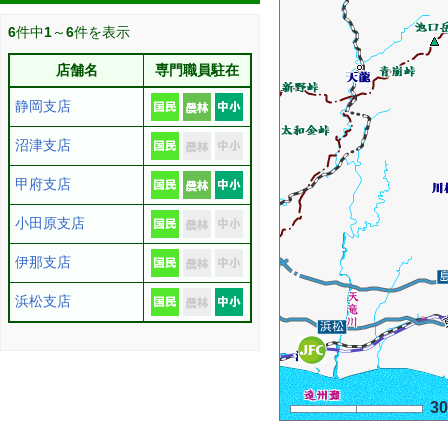
6
件中
1
～
6
件を表示
店舗名
専門職員駐在
静岡支店
沼津支店
甲府支店
小田原支店
伊那支店
浜松支店
3