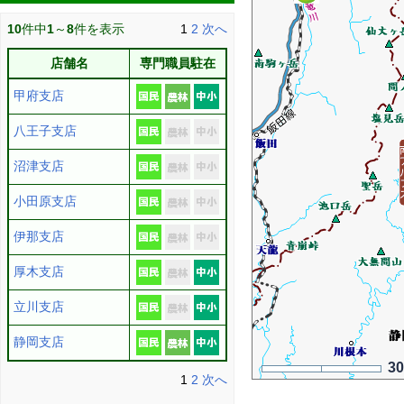
10
件中
1
～
8
件を表示
1
2
次へ
店舗名
専門職員駐在
甲府支店
八王子支店
沼津支店
小田原支店
伊那支店
厚木支店
立川支店
静岡支店
3
1
2
次へ