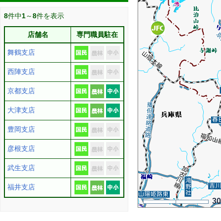
8
件中
1
～
8
件を表示
店舗名
専門職員駐在
舞鶴支店
西陣支店
京都支店
大津支店
豊岡支店
彦根支店
武生支店
福井支店
3