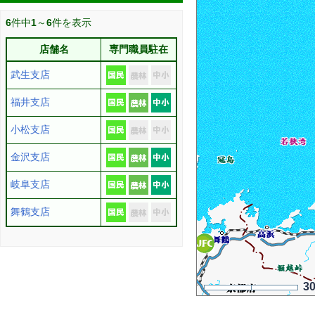
6
件中
1
～
6
件を表示
店舗名
専門職員駐在
武生支店
福井支店
小松支店
金沢支店
岐阜支店
舞鶴支店
3