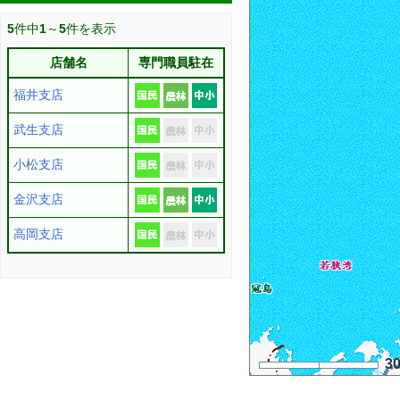
5
件中
1
～
5
件を表示
店舗名
専門職員駐在
福井支店
武生支店
小松支店
金沢支店
高岡支店
3