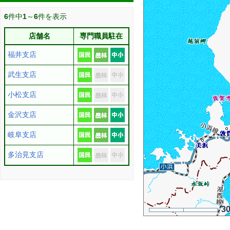
6
件中
1
～
6
件を表示
店舗名
専門職員駐在
福井支店
武生支店
小松支店
金沢支店
岐阜支店
多治見支店
3